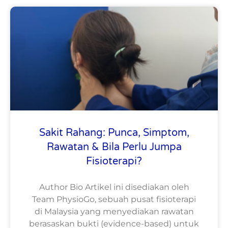
Sakit Rahang: Punca, Simptom,
Rawatan & Bila Perlu Jumpa
Fisioterapi?
Author Bio Artikel ini disediakan oleh
Team PhysioGo, sebuah pusat fisioterapi
di Malaysia yang menyediakan rawatan
berasaskan bukti (evidence-based) untuk