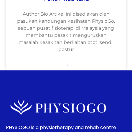
Author Bio Artikel ini disediakan oleh
pasukan kandungan kesihatan PhysioGo,
sebuah pusat fisioterapi di Malaysia yang
membantu pesakit menguruskan
masalah kesakitan berkaitan otot, sendi,
postur
BMAdminWP
July 22, 2026
PHYSIOGO is a physiotherapy and rehab centre