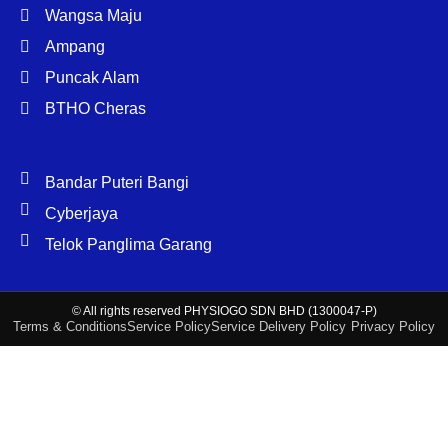
Wangsa Maju
Ampang
Puncak Alam
BTHO Cheras
Bandar Puteri Bangi
Cyberjaya
Telok Panglima Garang
© All rights reserved PHYSIOGO SDN BHD (1300047-P)
Terms & Conditions
Service Policy
Service Delivery Policy
Privacy Policy