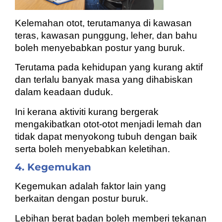
Kelemahan otot, terutamanya di kawasan
teras, kawasan punggung, leher, dan bahu
boleh menyebabkan postur yang buruk.
Terutama pada kehidupan yang kurang aktif
dan terlalu banyak masa yang dihabiskan
dalam keadaan duduk.
Ini kerana aktiviti kurang bergerak
mengakibatkan otot-otot menjadi lemah dan
tidak dapat menyokong tubuh dengan baik
serta boleh menyebabkan keletihan.
4.
Kegemukan
Kegemukan adalah faktor lain yang
berkaitan dengan postur buruk.
Lebihan berat badan boleh memberi tekanan