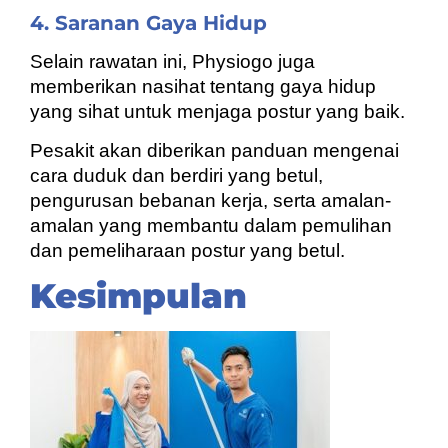
4.
Saranan Gaya Hidup
Selain rawatan ini, Physiogo juga
memberikan nasihat tentang gaya hidup
yang sihat untuk menjaga postur yang baik.
Pesakit akan diberikan panduan mengenai
cara duduk dan berdiri yang betul,
pengurusan bebanan kerja, serta amalan-
amalan yang membantu dalam pemulihan
dan pemeliharaan postur yang betul.
Kesimpulan