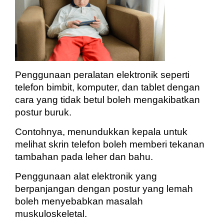
Penggunaan peralatan elektronik seperti
telefon bimbit, komputer, dan tablet dengan
cara yang tidak betul boleh mengakibatkan
postur buruk.
Contohnya, menundukkan kepala untuk
melihat skrin telefon boleh memberi tekanan
tambahan pada leher dan bahu.
Penggunaan alat elektronik yang
berpanjangan dengan postur yang lemah
boleh menyebabkan masalah
muskuloskeletal.