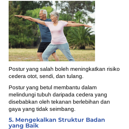
Postur yang salah boleh meningkatkan risiko
cedera otot, sendi, dan tulang.
Postur yang betul membantu dalam
melindungi tubuh daripada cedera yang
disebabkan oleh tekanan berlebihan dan
gaya yang tidak seimbang.
5.
Mengekalkan Struktur Badan
yang Baik