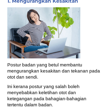
1.
Mengurangkan Kesakitan
Postur badan yang betul membantu
mengurangkan kesakitan dan tekanan pada
otot dan sendi.
Ini kerana postur yang salah boleh
menyebabkan keletihan otot dan
ketegangan pada bahagian-bahagian
tertentu dalam badan.