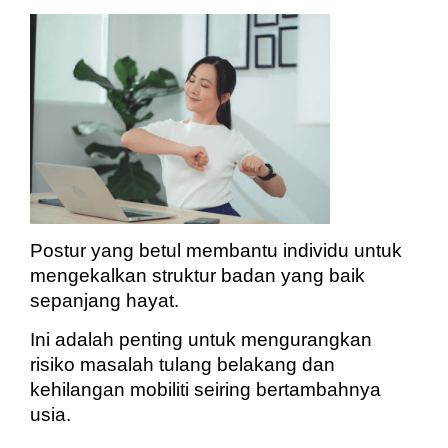
Postur yang betul membantu individu untuk
mengekalkan struktur badan yang baik
sepanjang hayat.
Ini adalah penting untuk mengurangkan
risiko masalah tulang belakang dan
kehilangan mobiliti seiring bertambahnya
usia.