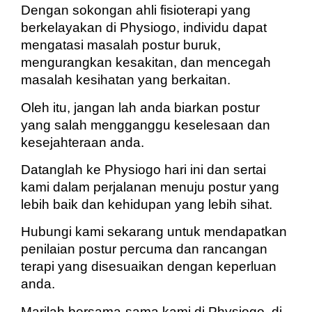
Dengan sokongan ahli fisioterapi yang
berkelayakan di Physiogo, individu dapat
mengatasi masalah postur buruk,
mengurangkan kesakitan, dan mencegah
masalah kesihatan yang berkaitan.
Oleh itu, jangan lah anda biarkan postur
yang salah mengganggu keselesaan dan
kesejahteraan anda.
Datanglah ke Physiogo hari ini dan sertai
kami dalam perjalanan menuju postur yang
lebih baik dan kehidupan yang lebih sihat.
Hubungi kami sekarang untuk mendapatkan
penilaian postur percuma dan rancangan
terapi yang disesuaikan dengan keperluan
anda.
Marilah bersama-sama kami di Physiogo, di