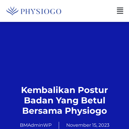
Kembalikan Postur
Badan Yang Betul
Bersama Physiogo
BMAdminWP
November 15, 2023