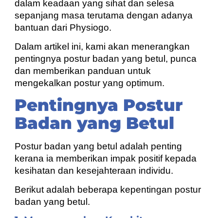
dalam keadaan yang sihat dan selesa
sepanjang masa terutama dengan adanya
bantuan dari Physiogo.
Dalam artikel ini, kami akan menerangkan
pentingnya postur badan yang betul, punca
dan memberikan panduan untuk
mengekalkan postur yang optimum.
Pentingnya Postur
Badan yang Betul
Postur badan yang betul adalah penting
kerana ia memberikan impak positif kepada
kesihatan dan kesejahteraan individu.
Berikut adalah beberapa kepentingan postur
badan yang betul.