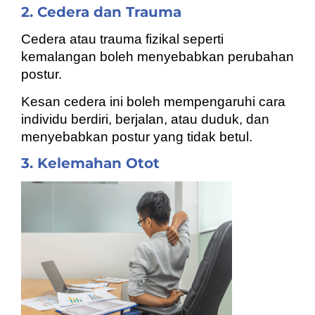
2.
Cedera dan Trauma
Cedera atau trauma fizikal seperti
kemalangan boleh menyebabkan perubahan
postur.
Kesan cedera ini boleh mempengaruhi cara
individu berdiri, berjalan, atau duduk, dan
menyebabkan postur yang tidak betul.
3.
Kelemahan Otot